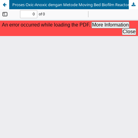
Proses Oxic-Anoxic dengan Metode Moving Bed Biofilm Reactor dalam Meremoval Parameter Organik pada Limbah Rumah Potong Ayam