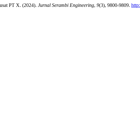
usat PT X. (2024).
Jurnal Serambi Engineering
,
9
(3), 9800-9809.
http