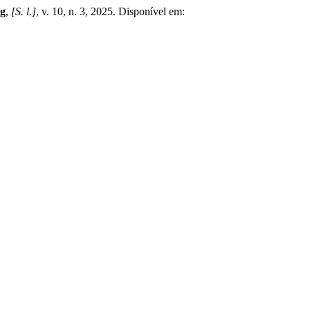
ng
,
[S. l.]
, v. 10, n. 3, 2025. Disponível em: