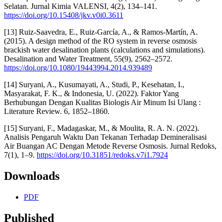
Selatan. Jurnal Kimia VALENSI, 4(2), 134–141.
https://doi.org/10.15408/jkv.v0i0.3611
[13] Ruiz-Saavedra, E., Ruiz-García, A., & Ramos-Martín, A.
(2015). A design method of the RO system in reverse osmosis
brackish water desalination plants (calculations and simulations).
Desalination and Water Treatment, 55(9), 2562–2572.
https://doi.org/10.1080/19443994.2014.939489
[14] Suryani, A., Kusumayati, A., Studi, P., Kesehatan, I.,
Masyarakat, F. K., & Indonesia, U. (2022). Faktor Yang
Berhubungan Dengan Kualitas Biologis Air Minum Isi Ulang :
Literature Review. 6, 1852–1860.
[15] Suryani, F., Madagaskar, M., & Moulita, R. A. N. (2022).
Analisis Pengaruh Waktu Dan Tekanan Terhadap Demineralisasi
Air Buangan AC Dengan Metode Reverse Osmosis. Jurnal Redoks,
7(1), 1–9.
https://doi.org/10.31851/redoks.v7i1.7924
Downloads
PDF
Published