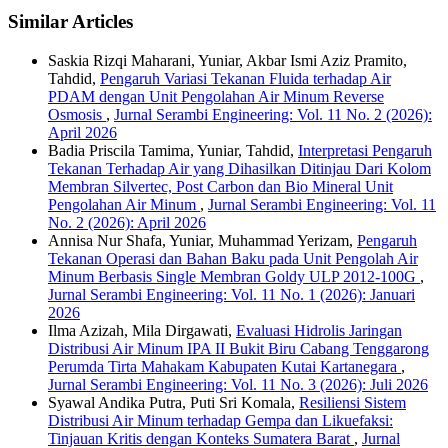
Similar Articles
Saskia Rizqi Maharani, Yuniar, Akbar Ismi Aziz Pramito,
Tahdid,
Pengaruh Variasi Tekanan Fluida terhadap Air
PDAM dengan Unit Pengolahan Air Minum Reverse
Osmosis
,
Jurnal Serambi Engineering: Vol. 11 No. 2 (2026):
April 2026
Badia Priscila Tamima, Yuniar, Tahdid,
Interpretasi Pengaruh
Tekanan Terhadap Air yang Dihasilkan Ditinjau Dari Kolom
Membran Silvertec, Post Carbon dan Bio Mineral Unit
Pengolahan Air Minum
,
Jurnal Serambi Engineering: Vol. 11
No. 2 (2026): April 2026
Annisa Nur Shafa, Yuniar, Muhammad Yerizam,
Pengaruh
Tekanan Operasi dan Bahan Baku pada Unit Pengolah Air
Minum Berbasis Single Membran Goldy ULP 2012-100G
,
Jurnal Serambi Engineering: Vol. 11 No. 1 (2026): Januari
2026
Ilma Azizah, Mila Dirgawati,
Evaluasi Hidrolis Jaringan
Distribusi Air Minum IPA II Bukit Biru Cabang Tenggarong
Perumda Tirta Mahakam Kabupaten Kutai Kartanegara
,
Jurnal Serambi Engineering: Vol. 11 No. 3 (2026): Juli 2026
Syawal Andika Putra, Puti Sri Komala,
Resiliensi Sistem
Distribusi Air Minum terhadap Gempa dan Likuefaksi:
Tinjauan Kritis dengan Konteks Sumatera Barat
,
Jurnal