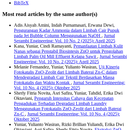
BibTeX
Most read articles by the same author(s)
Adis Aisyah Amini, Indah Purnamasari, Erwana Dewi,
Pengurangan Kadar Ammonia dalam Limbah Cair Pupuk
pada Jet Bubble Column Menggunakan NaOH
,
Jurnal
Serambi Engineering: Vol. 10 No. 2 (2025): April 2025
Kana, Yuniar, Cindi Ramayanti,
Pemanfaatan Limbah Kulit
Nanas sebagai Penstabil Biosintesis ZnO untuk Pengolahan
Limbah Palm Oil Mill Effluent Kelapa Sawit
,
Jurnal Serambi
Engineering: Vol. 10 No. 2 (2025): April 2025
Melanie Fernandez, Yuniar, Yulianto Wasiran,
Uji Kinerja
Fotokatalis ZnO-Zeolit dari Limbah Baterai Zn-C dalam
Mendegradasi Limbah Cair Tekstil Berdasarkan Massa
Fotokatalis dan Waktu Kontak
,
Jurnal Serambi Engineering:
Vol. 10 No. 4 (2025): Oktober 2025
Sherly Fitria Novita, Asri Safira, Yuniar, Tahdid, Erika Dwi
Oktaviani,
Pengaruh Intensitas Cahaya dan Kecepatan
Pengadukan Terhadap Degradasi Limbah Laundry
Menggunakan Fotokatalis ZnO-Zeolit dari Limbah Baterai
Zn-C
,
Jurnal Serambi Engineering: Vol. 10 No. 4 (2025):
Oktober 2025
Yuniar, Yulianto Wasiran, Rizki Brillian Yuliandi, Erika Dwi
Oktaviani, Asri Safira, Sherly Fitria Novita,
Ekstraksi ZnO