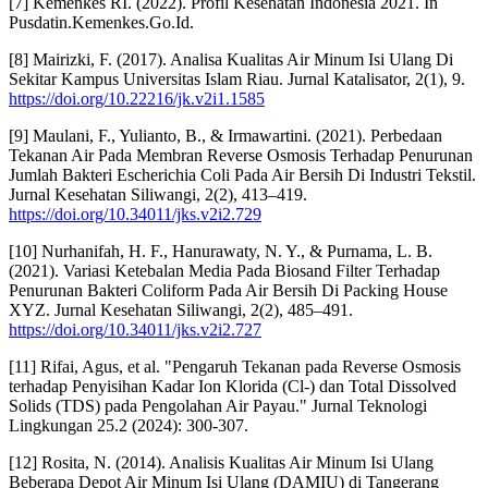
[7] Kemenkes RI. (2022). Profil Kesehatan Indonesia 2021. In
Pusdatin.Kemenkes.Go.Id.
[8] Mairizki, F. (2017). Analisa Kualitas Air Minum Isi Ulang Di
Sekitar Kampus Universitas Islam Riau. Jurnal Katalisator, 2(1), 9.
https://doi.org/10.22216/jk.v2i1.1585
[9] Maulani, F., Yulianto, B., & Irmawartini. (2021). Perbedaan
Tekanan Air Pada Membran Reverse Osmosis Terhadap Penurunan
Jumlah Bakteri Escherichia Coli Pada Air Bersih Di Industri Tekstil.
Jurnal Kesehatan Siliwangi, 2(2), 413–419.
https://doi.org/10.34011/jks.v2i2.729
[10] Nurhanifah, H. F., Hanurawaty, N. Y., & Purnama, L. B.
(2021). Variasi Ketebalan Media Pada Biosand Filter Terhadap
Penurunan Bakteri Coliform Pada Air Bersih Di Packing House
XYZ. Jurnal Kesehatan Siliwangi, 2(2), 485–491.
https://doi.org/10.34011/jks.v2i2.727
[11] Rifai, Agus, et al. "Pengaruh Tekanan pada Reverse Osmosis
terhadap Penyisihan Kadar Ion Klorida (Cl-) dan Total Dissolved
Solids (TDS) pada Pengolahan Air Payau." Jurnal Teknologi
Lingkungan 25.2 (2024): 300-307.
[12] Rosita, N. (2014). Analisis Kualitas Air Minum Isi Ulang
Beberapa Depot Air Minum Isi Ulang (DAMIU) di Tangerang