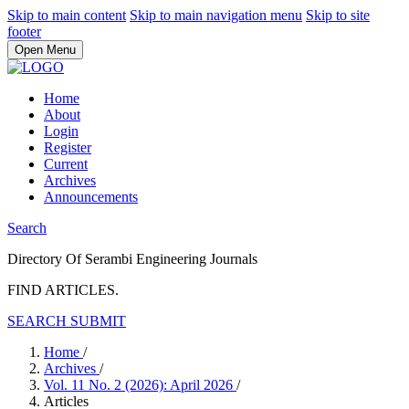
Skip to main content
Skip to main navigation menu
Skip to site
footer
Open Menu
Home
About
Login
Register
Current
Archives
Announcements
Search
Directory Of Serambi Engineering Journals
FIND ARTICLES.
SEARCH
SUBMIT
Home
/
Archives
/
Vol. 11 No. 2 (2026): April 2026
/
Articles