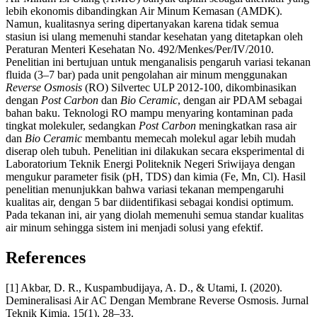
lebih ekonomis dibandingkan Air Minum Kemasan (AMDK).
Namun, kualitasnya sering dipertanyakan karena tidak semua
stasiun isi ulang memenuhi standar kesehatan yang ditetapkan oleh
Peraturan Menteri Kesehatan No. 492/Menkes/Per/IV/2010.
Penelitian ini bertujuan untuk menganalisis pengaruh variasi tekanan
fluida (3–7 bar) pada unit pengolahan air minum menggunakan
Reverse Osmosis
(RO) Silvertec ULP 2012-100, dikombinasikan
dengan
Post Carbon
dan
Bio Ceramic
, dengan air PDAM sebagai
bahan baku. Teknologi RO mampu menyaring kontaminan pada
tingkat molekuler, sedangkan
Post Carbon
meningkatkan rasa air
dan
Bio Ceramic
membantu memecah molekul agar lebih mudah
diserap oleh tubuh. Penelitian ini dilakukan secara eksperimental di
Laboratorium Teknik Energi Politeknik Negeri Sriwijaya dengan
mengukur parameter fisik (pH, TDS) dan kimia (Fe, Mn, Cl). Hasil
penelitian menunjukkan bahwa variasi tekanan mempengaruhi
kualitas air, dengan 5 bar diidentifikasi sebagai kondisi optimum.
Pada tekanan ini, air yang diolah memenuhi semua standar kualitas
air minum sehingga sistem ini menjadi solusi yang efektif.
References
[1] Akbar, D. R., Kuspambudijaya, A. D., & Utami, I. (2020).
Demineralisasi Air AC Dengan Membrane Reverse Osmosis. Jurnal
Teknik Kimia, 15(1), 28–33.