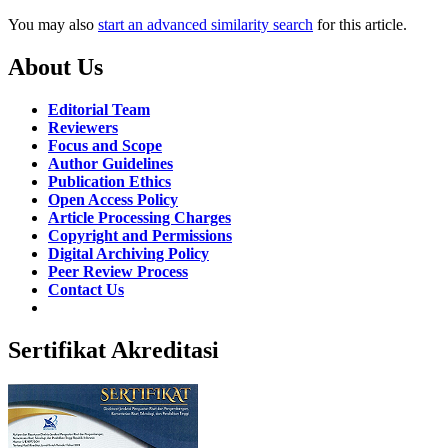
You may also
start an advanced similarity search
for this article.
About Us
Editorial Team
Reviewers
Focus and Scope
Author Guidelines
Publication Ethics
Open Access Policy
Article Processing Charges
Copyright and Permissions
Digital Archiving Policy
Peer Review Process
Contact Us
Sertifikat Akreditasi