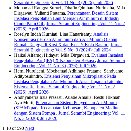
Serambi Engineering: Vol. 11 No. 3 (2026): Juli 2026
Mohamad Rangga Sururi , Dhafin Qinthara Nurimaba, Mila
Dirgawati, Yulianti Pratama,
Perencanaan Desain Sistem
Instalasi Pengolahan Laut Menjadi Air minum di Industri
Crude Palm Oil
,
Jurnal Serambi Engineering: Vol. 11 No. 2
(2026): April 2026
Roselyn Indah Kurniati, Lina Hanarisanty,
Analisis
Konsentrasi pH dan Aluminium dari Air Minum Olahan
Rumah Tangga di Kost X dan Kost Y Kota Batam
,
Jurnal
Serambi Engineering: Vol. 9 No. 3 (2024): Juli 2024
Haikal Alfaruqi Hidayat, Mila Dirgawati,
Evaluasi Instalasi
Pengolahan Air (IPA) X Kabupaten Bekasi
,
Jurnal Serambi
Engineering: Vol. 11 No. 3 (2026): Juli 2026
Herni Nurulaeni, Mochamad Adhiraga Pratama, Sandyanto
Adityosulindro,
Efisiensi Penyisihan Mikroplastik Pada
Instalasi Pengolahan Air Minum di Asia: Tinjauan Literatur
Sistematik
,
Jurnal Serambi Engineering: Vol. 11 No. 2
(2026): April 2026
Andhyanerra Irsia Prasasti, Aussie Amalia, Restu Hikmah
Ayu Murti,
Perencanaan Sistem Penyediaan Air Minum
(SPAM) pada Kecamatan Kebonsari, Kabupaten Madiun
dengan Sistem Pompa
,
Jurnal Serambi Engineering: Vol. 11
No. 3 (2026): Juli 2026
1-10 of 590
Next