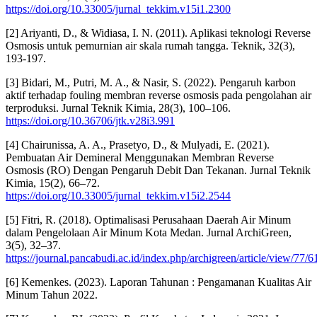
https://doi.org/10.33005/jurnal_tekkim.v15i1.2300
[2] Ariyanti, D., & Widiasa, I. N. (2011). Aplikasi teknologi Reverse
Osmosis untuk pemurnian air skala rumah tangga. Teknik, 32(3),
193-197.
[3] Bidari, M., Putri, M. A., & Nasir, S. (2022). Pengaruh karbon
aktif terhadap fouling membran reverse osmosis pada pengolahan air
terproduksi. Jurnal Teknik Kimia, 28(3), 100–106.
https://doi.org/10.36706/jtk.v28i3.991
[4] Chairunissa, A. A., Prasetyo, D., & Mulyadi, E. (2021).
Pembuatan Air Demineral Menggunakan Membran Reverse
Osmosis (RO) Dengan Pengaruh Debit Dan Tekanan. Jurnal Teknik
Kimia, 15(2), 66–72.
https://doi.org/10.33005/jurnal_tekkim.v15i2.2544
[5] Fitri, R. (2018). Optimalisasi Perusahaan Daerah Air Minum
dalam Pengelolaan Air Minum Kota Medan. Jurnal ArchiGreen,
3(5), 32–37.
https://journal.pancabudi.ac.id/index.php/archigreen/article/view/77/6
[6] Kemenkes. (2023). Laporan Tahunan : Pengamanan Kualitas Air
Minum Tahun 2022.