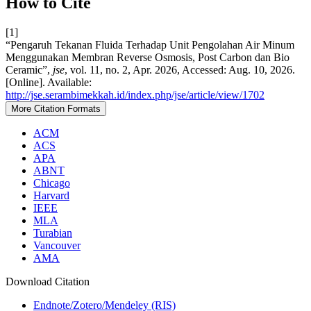
How to Cite
[1]
“Pengaruh Tekanan Fluida Terhadap Unit Pengolahan Air Minum
Menggunakan Membran Reverse Osmosis, Post Carbon dan Bio
Ceramic”,
jse
, vol. 11, no. 2, Apr. 2026, Accessed: Aug. 10, 2026.
[Online]. Available:
http://jse.serambimekkah.id/index.php/jse/article/view/1702
More Citation Formats
ACM
ACS
APA
ABNT
Chicago
Harvard
IEEE
MLA
Turabian
Vancouver
AMA
Download Citation
Endnote/Zotero/Mendeley (RIS)