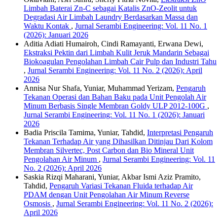
Limbah Baterai Zn-C sebagai Katalis ZnO-Zeolit untuk
Degradasi Air Limbah Laundry Berdasarkan Massa dan
Waktu Kontak
,
Jurnal Serambi Engineering: Vol. 11 No. 1
(2026): Januari 2026
Aditia Adiati Humairoh, Cindi Ramayanti, Erwana Dewi,
Ekstraksi Pektin dari Limbah Kulit Jeruk Mandarin Sebagai
Biokoagulan Pengolahan Limbah Cair Pulp dan Industri Tahu
,
Jurnal Serambi Engineering: Vol. 11 No. 2 (2026): April
2026
Annisa Nur Shafa, Yuniar, Muhammad Yerizam,
Pengaruh
Tekanan Operasi dan Bahan Baku pada Unit Pengolah Air
Minum Berbasis Single Membran Goldy ULP 2012-100G
,
Jurnal Serambi Engineering: Vol. 11 No. 1 (2026): Januari
2026
Badia Priscila Tamima, Yuniar, Tahdid,
Interpretasi Pengaruh
Tekanan Terhadap Air yang Dihasilkan Ditinjau Dari Kolom
Membran Silvertec, Post Carbon dan Bio Mineral Unit
Pengolahan Air Minum
,
Jurnal Serambi Engineering: Vol. 11
No. 2 (2026): April 2026
Saskia Rizqi Maharani, Yuniar, Akbar Ismi Aziz Pramito,
Tahdid,
Pengaruh Variasi Tekanan Fluida terhadap Air
PDAM dengan Unit Pengolahan Air Minum Reverse
Osmosis
,
Jurnal Serambi Engineering: Vol. 11 No. 2 (2026):
April 2026