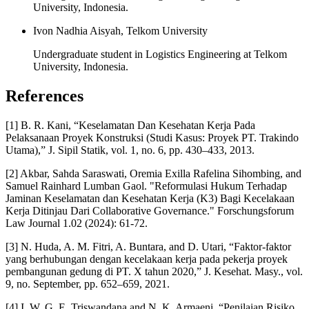
University, Indonesia.
Ivon Nadhia Aisyah, Telkom University
Undergraduate student in Logistics Engineering at Telkom
University, Indonesia.
References
[1] B. R. Kani, “Keselamatan Dan Kesehatan Kerja Pada
Pelaksanaan Proyek Konstruksi (Studi Kasus: Proyek PT. Trakindo
Utama),” J. Sipil Statik, vol. 1, no. 6, pp. 430–433, 2013.
[2] Akbar, Sahda Saraswati, Oremia Exilla Rafelina Sihombing, and
Samuel Rainhard Lumban Gaol. "Reformulasi Hukum Terhadap
Jaminan Keselamatan dan Kesehatan Kerja (K3) Bagi Kecelakaan
Kerja Ditinjau Dari Collaborative Governance." Forschungsforum
Law Journal 1.02 (2024): 61-72.
[3] N. Huda, A. M. Fitri, A. Buntara, and D. Utari, “Faktor-faktor
yang berhubungan dengan kecelakaan kerja pada pekerja proyek
pembangunan gedung di PT. X tahun 2020,” J. Kesehat. Masy., vol.
9, no. September, pp. 652–659, 2021.
[4] I. W. G. E. Triswandana and N. K. Armaeni, “Penilaian Risiko