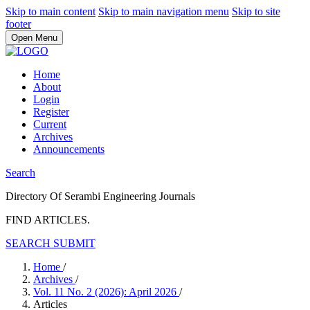
Skip to main content
Skip to main navigation menu
Skip to site
footer
Open Menu
Home
About
Login
Register
Current
Archives
Announcements
Search
Directory Of Serambi Engineering Journals
FIND ARTICLES.
SEARCH
SUBMIT
Home
/
Archives
/
Vol. 11 No. 2 (2026): April 2026
/
Articles