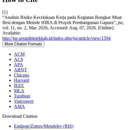
[1]
“Analisis Risiko Kecelakaan Kerja pada Kegiatan Bongkar Muat
Besi dengan Metode HIRA di Proyek Pembangunan Gapura”,
jse
,
vol. 11, no. 2, Mar. 2026, Accessed: Aug. 07, 2026. [Online].
Available:
http://jse.serambimekkah.id/index.php/jse/article/view/1594
More Citation Formats
ACM
ACS
APA
ABNT
Chicago
Harvard
IEEE
MLA
Turabian
Vancouver
AMA
Download Citation
Endnote/Zotero/Mendeley (RIS)