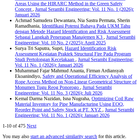
Areas Using the HIRARC Method in the Green Safety
Concept
,
Jurnal Serambi Engineering: Vol. 11 No. 1 (2026):
Januari 2026
Achmad Samudera Dewantara, Nia Sastra Permata, Sherin
Ramadhania,
Identifikasi Potensi Bahaya Pada UKM Tahu
dengan Metode Hazard Identification and Risk Assessment
Sebagai Langkah Penerapan Manajemen K3
,
Jurnal Serambi
Engineering: Vol. 10 No. 2 (2025): April 2025
Surya Tri Saputra, Supri,
Hazard Identification Risk
Assessment Kegiatan Praktek Structural Fire Pada Program
Studi Pertolongan Kecelakaan
,
Jurnal Serambi Engineering:
Vol. 11 No. 1 (2026): Januari 2026
Muhammad Fajar Mahmud Ananta, Firman Ardiansyah
Ekoanindiyo,
Safety and Operational Efficiency Analysis of
Rope Access Method on Non-Linear Geometrical Structure of
Monumen Tugu Reog Ponorogo
,
Jurnal Serambi
Engineering: Vol. 11 No. 3 (2026): Juli 2026
Kemal Darma Nazidan, Isna Nugraha,
Optimizing Coil Raw
Material Inventory for Pipe Manufacturing Using EOQ,
Reorder Point and Safety Stock at PT. XYZ
,
Jurnal Serambi
Engineering: Vol. 11 No. 1 (2026): Januari 2026
1-10 of 475
Next
You may also
start an advanced similarity search
for this article.