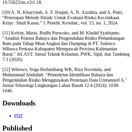
10.55623/au.v2i1.18.
[10] A. N. Khayyirah, A. F. Haqim, A. N. Azzahra, and A. Putri,
“Penerapan Metode Hiradc Untuk Evaluasi Risiko Kecelakaan
Kerja : Studi Kasus,” J. Penelit. Kesehat., vol. 15, no. 1, 2024.
[11] Kelvin, Mario, Budhi Purwoko, and M. Khalid Syafrianto.
"Analisis Potensi Bahaya dan Pengendalian Risiko Pertambangan
Batu pada Tahap Muat Angkut dan Dumping di PT. Sulenco
Wibawa Perkasa Kabupaten Mempawah Provinsi Kalimantan
Barat." JeLAST: Jurnal Teknik Kelautan, PWK, Sipil, dan Tambang
7.1 (2020).
[12] Wibowo, Yoga Herlambang WR, Riza Novrinda, and
Muhammad Abdullah. "Pemodelan Identifikasi Bahaya dan
Pengendalian Risiko Menggunakan Pemetaan Data Unmanned A."
Jurnal Teknologi Lingkungan Lahan Basah 12.4 (2024): 1038-
1046.
Downloads
PDF
Published