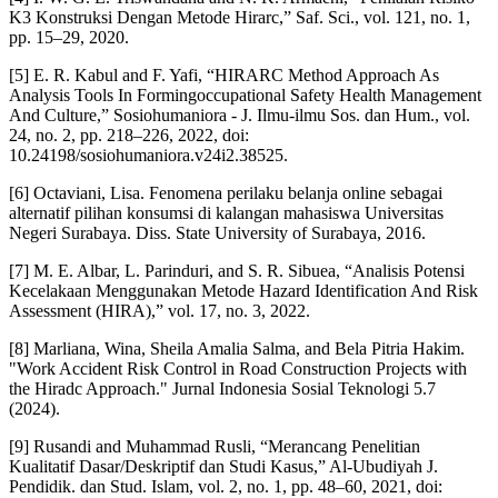
K3 Konstruksi Dengan Metode Hirarc,” Saf. Sci., vol. 121, no. 1,
pp. 15–29, 2020.
[5] E. R. Kabul and F. Yafi, “HIRARC Method Approach As
Analysis Tools In Formingoccupational Safety Health Management
And Culture,” Sosiohumaniora - J. Ilmu-ilmu Sos. dan Hum., vol.
24, no. 2, pp. 218–226, 2022, doi:
10.24198/sosiohumaniora.v24i2.38525.
[6] Octaviani, Lisa. Fenomena perilaku belanja online sebagai
alternatif pilihan konsumsi di kalangan mahasiswa Universitas
Negeri Surabaya. Diss. State University of Surabaya, 2016.
[7] M. E. Albar, L. Parinduri, and S. R. Sibuea, “Analisis Potensi
Kecelakaan Menggunakan Metode Hazard Identification And Risk
Assessment (HIRA),” vol. 17, no. 3, 2022.
[8] Marliana, Wina, Sheila Amalia Salma, and Bela Pitria Hakim.
"Work Accident Risk Control in Road Construction Projects with
the Hiradc Approach." Jurnal Indonesia Sosial Teknologi 5.7
(2024).
[9] Rusandi and Muhammad Rusli, “Merancang Penelitian
Kualitatif Dasar/Deskriptif dan Studi Kasus,” Al-Ubudiyah J.
Pendidik. dan Stud. Islam, vol. 2, no. 1, pp. 48–60, 2021, doi: