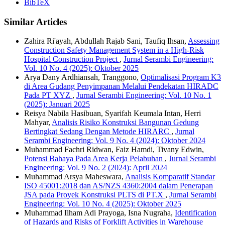
BibTeX
Similar Articles
Zahira Ri'ayah, Abdullah Rajab Sani, Taufiq Ihsan,
Assessing
Construction Safety Management System in a High-Risk
Hospital Construction Project
,
Jurnal Serambi Engineering:
Vol. 10 No. 4 (2025): Oktober 2025
Arya Dany Ardhiansah, Tranggono,
Optimalisasi Program K3
di Area Gudang Penyimpanan Melalui Pendekatan HIRADC
Pada PT XYZ
,
Jurnal Serambi Engineering: Vol. 10 No. 1
(2025): Januari 2025
Reisya Nabila Hasibuan, Syarifah Keumala Intan, Herri
Mahyar,
Analisis Risiko Konstruksi Bangunan Gedung
Bertingkat Sedang Dengan Metode HIRARC
,
Jurnal
Serambi Engineering: Vol. 9 No. 4 (2024): Oktober 2024
Muhammad Fachri Ridwan, Faiz Hamdi, Tivany Edwin,
Potensi Bahaya Pada Area Kerja Pelabuhan
,
Jurnal Serambi
Engineering: Vol. 9 No. 2 (2024): April 2024
Muhammad Arsya Maheswara,
Analisis Komparatif Standar
ISO 45001:2018 dan AS/NZS 4360:2004 dalam Penerapan
JSA pada Proyek Konstruksi PLTS di PT.X
,
Jurnal Serambi
Engineering: Vol. 10 No. 4 (2025): Oktober 2025
Muhammad Ilham Adi Prayoga, Isna Nugraha,
Identification
of Hazards and Risks of Forklift Activities in Warehouse