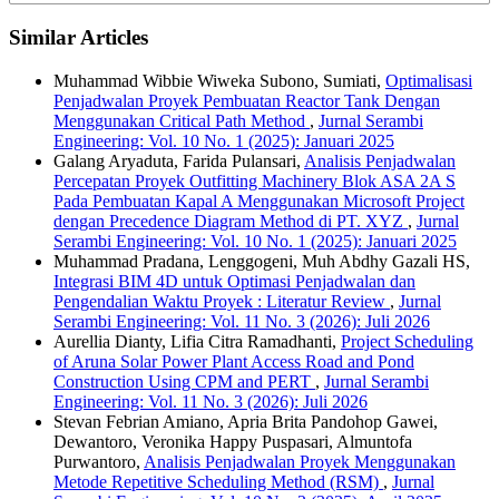
Similar Articles
Muhammad Wibbie Wiweka Subono, Sumiati,
Optimalisasi
Penjadwalan Proyek Pembuatan Reactor Tank Dengan
Menggunakan Critical Path Method
,
Jurnal Serambi
Engineering: Vol. 10 No. 1 (2025): Januari 2025
Galang Aryaduta, Farida Pulansari,
Analisis Penjadwalan
Percepatan Proyek Outfitting Machinery Blok ASA 2A S
Pada Pembuatan Kapal A Menggunakan Microsoft Project
dengan Precedence Diagram Method di PT. XYZ
,
Jurnal
Serambi Engineering: Vol. 10 No. 1 (2025): Januari 2025
Muhammad Pradana, Lenggogeni, Muh Abdhy Gazali HS,
Integrasi BIM 4D untuk Optimasi Penjadwalan dan
Pengendalian Waktu Proyek : Literatur Review
,
Jurnal
Serambi Engineering: Vol. 11 No. 3 (2026): Juli 2026
Aurellia Dianty, Lifia Citra Ramadhanti,
Project Scheduling
of Aruna Solar Power Plant Access Road and Pond
Construction Using CPM and PERT
,
Jurnal Serambi
Engineering: Vol. 11 No. 3 (2026): Juli 2026
Stevan Febrian Amiano, Apria Brita Pandohop Gawei,
Dewantoro, Veronika Happy Puspasari, Almuntofa
Purwantoro,
Analisis Penjadwalan Proyek Menggunakan
Metode Repetitive Scheduling Method (RSM)
,
Jurnal