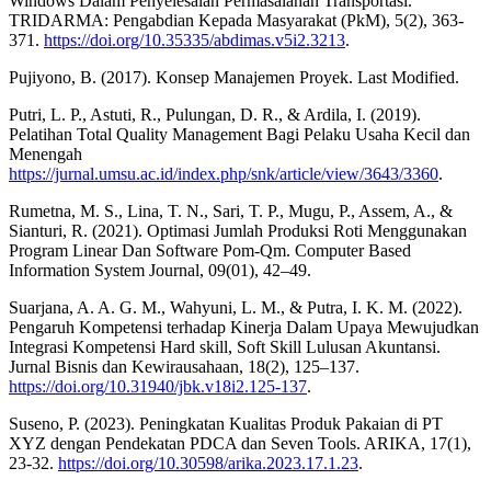
Windows Dalam Penyelesaian Permasalahan Transportasi.
TRIDARMA: Pengabdian Kepada Masyarakat (PkM), 5(2), 363-
371.
https://doi.org/10.35335/abdimas.v5i2.3213
.
Pujiyono, B. (2017). Konsep Manajemen Proyek. Last Modified.
Putri, L. P., Astuti, R., Pulungan, D. R., & Ardila, I. (2019).
Pelatihan Total Quality Management Bagi Pelaku Usaha Kecil dan
Menengah
https://jurnal.umsu.ac.id/index.php/snk/article/view/3643/3360
.
Rumetna, M. S., Lina, T. N., Sari, T. P., Mugu, P., Assem, A., &
Sianturi, R. (2021). Optimasi Jumlah Produksi Roti Menggunakan
Program Linear Dan Software Pom-Qm. Computer Based
Information System Journal, 09(01), 42–49.
Suarjana, A. A. G. M., Wahyuni, L. M., & Putra, I. K. M. (2022).
Pengaruh Kompetensi terhadap Kinerja Dalam Upaya Mewujudkan
Integrasi Kompetensi Hard skill, Soft Skill Lulusan Akuntansi.
Jurnal Bisnis dan Kewirausahaan, 18(2), 125–137.
https://doi.org/10.31940/jbk.v18i2.125-137
.
Suseno, P. (2023). Peningkatan Kualitas Produk Pakaian di PT
XYZ dengan Pendekatan PDCA dan Seven Tools. ARIKA, 17(1),
23-32.
https://doi.org/10.30598/arika.2023.17.1.23
.