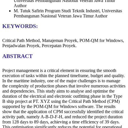
Universitas Pembangunan Nasional Veteran Jawa Timur
Author
M. Tutuk Safirin
Program Studi Teknik Industri, Universitas
Pembangunan Nasional Veteran Jawa Timur
Author
KEYWORDS:
Critical Path Method, Manajeman Proyek, POM-QM for Windows,
Penjadwalan Proyek, Percepatan Proyek.
ABSTRACT
Project management is a critical element in ensuring the smooth
execution of tasks within the planned timeframe, budget and quality.
In the maritime industry, one of the major challenges is to manage
the complexity of production phases that involve numerous activities
and dependencies. This study aims to analyse and optimise the
duration of the electrical and electronic outfitting phase in the Type
B ship project at PT. XYZ using the Critical Path Method (CPM)
supported by the POM-QM for Windows software. The results
show that the application of CPM successfully identified the critical
activity path, namely A-B-D-F-H, and reduced the project duration
from 128 days to 89 days, achieving a time efficiency of 39 days.
This optimisation significantly reduces the potential for operational