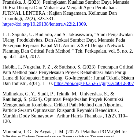
Fransiska, J. (2023). Peningkatan Kualitas Sumber Daya Manusia
Di Era Disrupsi Dan Mahasiswa Menjadi Agen Perubahan.
JURNAL LENTERA : Kajian Keagamaan, Keilmuan Dan
Teknologi, 22(2), 323-331.
https://doi.org/10.29138/lentera.v22i2.1309
.
L. I. Saputra, U. Budiarto, and S. Jokosisworo, “Studi Penjadwalan
Ulang, Produktivitas, Dan Alokasi Sumber Daya Manusia Pada
Pekerjaan Reparasi Kapal MT. Asumi XXVI Dengan Network
Planning Dan Critical Path Method,” Tek. Perkapalan, vol. 5, no. 2,
pp. 421–430, 2017.
Habibi, I., Nugraha, F. Z., & Sutrisno, S. (2023). Penerapan Critical
Path Method pada Penyelesaian Proyek Rehabilitasi Jalan Parigi
Lama di Kabupaten Sumedang. Go-Integratif : Jurnal Teknik Sistem
Dan Industri, 4(01), 1–10.
https://doi.org/10.35261/gijtsi.v4i01.8307
Malingkas, G. Y., Studi, P., Teknik, M., Universitas, S., &
Ratulangi, S. (2024). Optimasi Penjadwalan Proyek Kontruksi
Menggunakan Kombinasi Critical Path Method dan Algoritma
Particle Swarm Optimazion Ruspandi Reynaldi Benedictus ,
Marthin Dody Sumayouw , Arthur Harris Thambas , 12(2), 110–
120.
Marendra, I. G., & Aryata, I. M. (2022). Pelatihan POM-QM for