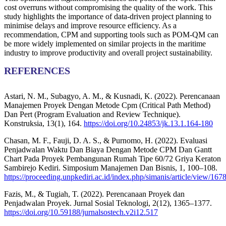
cost overruns without compromising the quality of the work. This
study highlights the importance of data-driven project planning to
minimise delays and improve resource efficiency. As a
recommendation, CPM and supporting tools such as POM-QM can
be more widely implemented on similar projects in the maritime
industry to improve productivity and overall project sustainability.
REFERENCES
Astari, N. M., Subagyo, A. M., & Kusnadi, K. (2022). Perencanaan
Manajemen Proyek Dengan Metode Cpm (Critical Path Method)
Dan Pert (Program Evaluation and Review Technique).
Konstruksia, 13(1), 164.
https://doi.org/10.24853/jk.13.1.164-180
Chasan, M. F., Fauji, D. A. S., & Purnomo, H. (2022). Evaluasi
Penjadwalan Waktu Dan Biaya Dengan Metode CPM Dan Gantt
Chart Pada Proyek Pembangunan Rumah Tipe 60/72 Griya Keraton
Sambirejo Kediri. Simposium Manajemen Dan Bisnis, 1, 100–108.
https://proceeding.unpkediri.ac.id/index.php/simanis/article/view/167
Fazis, M., & Tugiah, T. (2022). Perencanaan Proyek dan
Penjadwalan Proyek. Jurnal Sosial Teknologi, 2(12), 1365–1377.
https://doi.org/10.59188/jurnalsostech.v2i12.517