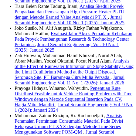
Serambi Engineering: Vol. 10 No. 2 (2025): April 2025
Tiara Belen Rante Tadung, Iriani,
Analisa Skedul Proyek
Pengadaan dan Pemasangan High Pressure Heater PLTU
dengan Metode Earned Value Analysis di PT. X
,
Jurnal
Serambi Engineering: Vol. 10 No. 1 (2025): Januari 2025
Joko Susilo, M. Alif Anugrah, Rizky Fathan Witjaksono,
Mohamad Haifan,
Evaluasi Jalur Akses Pemadam Kebakaran
Pada Proyek Pembangunan Research & Technology Center
Pertamina
,
Jurnal Serambi Engineering: Vol. 10 No. 1
(2025): Januari 2025
Zati Hulwani, Muhammad Hanif Khuzaifi, Nurul Aflah,
Abrar Muslim, Yoessi Oktarini, Pocut Nurul Alam,
Analysis
of the Effect of Rainwater Infiltration on Slope Stability Using
the Limit Equilibrium Method at the Outpit Disposal,
Serongga Site, PT Baramega Citra Mulia Persada
,
Jurnal
Serambi Engineering: Vol. 11 No. 1 (2026): Januari 2026
Prayoga Hidayat, Winarno, Wahyudin,
Penentuan Rute
Distribusi Feasible untuk Vehicle Routing Problem with Time
Windows dengan Metode Sequential Insertion Pada CV.
Hagia Mitra Mandiri
,
Jurnal Serambi Engineering: Vol. 9 No.
1 (2024): Januari 2024
Muhammad Zainur Roziqin, Rr. Rochmoeljati ,
Analisis
Peramalan Permintaan Consumable Material Pada Divisi
Rekayasa Umum PT XYZ dengan Metode Time Series
Menggunakan Software POM-QM
,
Jurnal Serambi