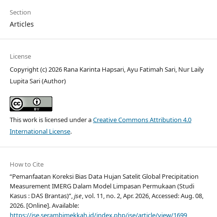
Section
Articles
License
Copyright (c) 2026 Rana Karinta Hapsari, Ayu Fatimah Sari, Nur Laily
Lupita Sari (Author)
This work is licensed under a
Creative Commons Attribution 4.0
International License
.
How to Cite
“Pemanfaatan Koreksi Bias Data Hujan Satelit Global Precipitation
Measurement IMERG Dalam Model Limpasan Permukaan (Studi
Kasus : DAS Brantas)”,
jse
, vol. 11, no. 2, Apr. 2026, Accessed: Aug. 08,
2026. [Online]. Available:
https://jse.serambimekkah.id/index.php/jse/article/view/1699