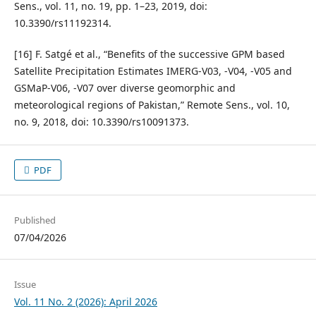
Sens., vol. 11, no. 19, pp. 1–23, 2019, doi:
10.3390/rs11192314.
[16] F. Satgé et al., “Benefits of the successive GPM based
Satellite Precipitation Estimates IMERG-V03, -V04, -V05 and
GSMaP-V06, -V07 over diverse geomorphic and
meteorological regions of Pakistan,” Remote Sens., vol. 10,
no. 9, 2018, doi: 10.3390/rs10091373.
PDF
Published
07/04/2026
Issue
Vol. 11 No. 2 (2026): April 2026