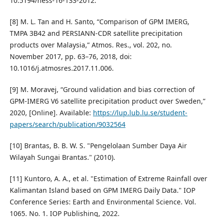
10.5194/hess-16-133-2012.
[8] M. L. Tan and H. Santo, “Comparison of GPM IMERG,
TMPA 3B42 and PERSIANN-CDR satellite precipitation
products over Malaysia,” Atmos. Res., vol. 202, no.
November 2017, pp. 63–76, 2018, doi:
10.1016/j.atmosres.2017.11.006.
[9] M. Moravej, “Ground validation and bias correction of
GPM-IMERG V6 satellite precipitation product over Sweden,”
2020, [Online]. Available:
https://lup.lub.lu.se/student-
papers/search/publication/9032564
[10] Brantas, B. B. W. S. "Pengelolaan Sumber Daya Air
Wilayah Sungai Brantas." (2010).
[11] Kuntoro, A. A., et al. "Estimation of Extreme Rainfall over
Kalimantan Island based on GPM IMERG Daily Data." IOP
Conference Series: Earth and Environmental Science. Vol.
1065. No. 1. IOP Publishing, 2022.