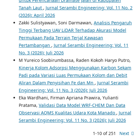
untuk Perencanaan Drainase Jalan di Kabupaten
Tanah Laut
,
Jurnal Serambi Engineering: Vol. 11 No. 2
(2026): April 2026
Zakki Sulistyawan, Soni Darmawan,
Analisis Pengaruh
Tinggi Terbang UAV LiDAR Terhadap Akurasi Model
Permukaan Pada Terrain Terjal Kawasan
Pertambangan
,
Jurnal Serambi Engineering: Vol. 11
No. 3 (2026): Juli 2026
M Yureico Soobirumbassa, Raden Kokoh Haryo Putro,
Kinerja Kolom Adsorpsi Menggunakan Karbon Sekam
Padi pada Variasi Luas Permukaan Kolom dan Debit
Aliran Dalam Penyisihan Fe dan Mn
,
Jurnal Serambi
Engineering: Vol. 11 No. 3 (2026): Juli 2026
Eka Wardhani, Firman Apriana Prawira, Yulianti
Pratama,
Validasi Data Model WRF-CHEM Dan Data
Observasi AQMS Kualitas Udara Kota Manado
,
Jurnal
Serambi Engineering: Vol. 11 No. 3 (2026): Juli 2026
1-10 of 251
Next