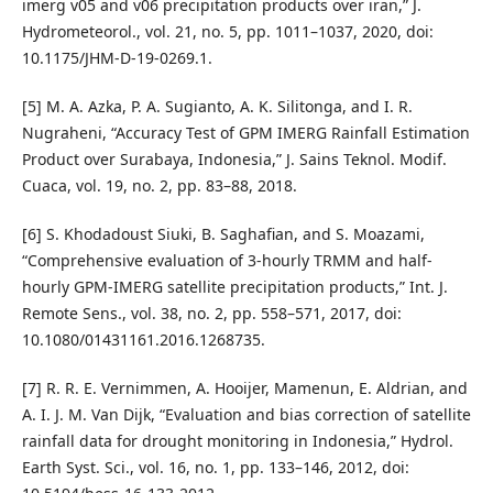
imerg v05 and v06 precipitation products over iran,” J.
Hydrometeorol., vol. 21, no. 5, pp. 1011–1037, 2020, doi:
10.1175/JHM-D-19-0269.1.
[5] M. A. Azka, P. A. Sugianto, A. K. Silitonga, and I. R.
Nugraheni, “Accuracy Test of GPM IMERG Rainfall Estimation
Product over Surabaya, Indonesia,” J. Sains Teknol. Modif.
Cuaca, vol. 19, no. 2, pp. 83–88, 2018.
[6] S. Khodadoust Siuki, B. Saghafian, and S. Moazami,
“Comprehensive evaluation of 3-hourly TRMM and half-
hourly GPM-IMERG satellite precipitation products,” Int. J.
Remote Sens., vol. 38, no. 2, pp. 558–571, 2017, doi:
10.1080/01431161.2016.1268735.
[7] R. R. E. Vernimmen, A. Hooijer, Mamenun, E. Aldrian, and
A. I. J. M. Van Dijk, “Evaluation and bias correction of satellite
rainfall data for drought monitoring in Indonesia,” Hydrol.
Earth Syst. Sci., vol. 16, no. 1, pp. 133–146, 2012, doi: