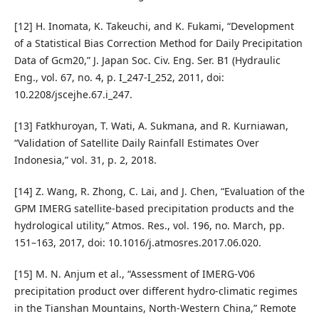
[12] H. Inomata, K. Takeuchi, and K. Fukami, “Development
of a Statistical Bias Correction Method for Daily Precipitation
Data of Gcm20,” J. Japan Soc. Civ. Eng. Ser. B1 (Hydraulic
Eng., vol. 67, no. 4, p. I_247-I_252, 2011, doi:
10.2208/jscejhe.67.i_247.
[13] Fatkhuroyan, T. Wati, A. Sukmana, and R. Kurniawan,
“Validation of Satellite Daily Rainfall Estimates Over
Indonesia,” vol. 31, p. 2, 2018.
[14] Z. Wang, R. Zhong, C. Lai, and J. Chen, “Evaluation of the
GPM IMERG satellite-based precipitation products and the
hydrological utility,” Atmos. Res., vol. 196, no. March, pp.
151–163, 2017, doi: 10.1016/j.atmosres.2017.06.020.
[15] M. N. Anjum et al., “Assessment of IMERG-V06
precipitation product over different hydro-climatic regimes
in the Tianshan Mountains, North-Western China,” Remote