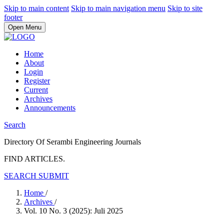
Skip to main content
Skip to main navigation menu
Skip to site
footer
Open Menu
Home
About
Login
Register
Current
Archives
Announcements
Search
Directory Of Serambi Engineering Journals
FIND ARTICLES.
SEARCH
SUBMIT
Home
/
Archives
/
Vol. 10 No. 3 (2025): Juli 2025